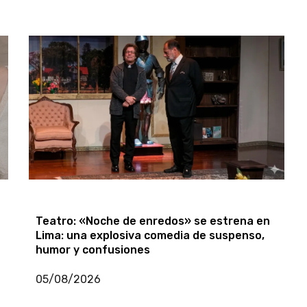
José Luis Madueño y Juan José
Chuquisengo vuelven al Gran Teatro
Nacional con “Piano Sin Fronteras”
09/07/2026