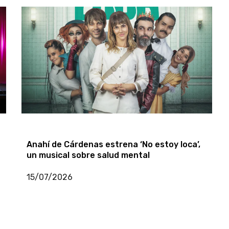
Teatro: «Noche de enredos» se estrena en
Lima: una explosiva comedia de suspenso,
humor y confusiones
05/08/2026
Anahí de Cárdenas estrena ‘No estoy loca’,