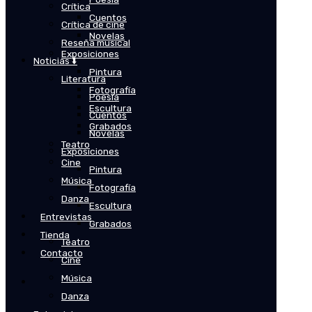
Crítica
Cuentos
Crítica de cine
Novelas
Reseña musical
Exposiciones
Noticias ⬇️
Pintura
Literatura
Fotografía
Poesía
Escultura
Cuentos
Grabados
Novelas
Teatro
Exposiciones
Cine
Pintura
Música
Fotografía
Danza
Escultura
Entrevistas
Grabados
Tienda
Teatro
Contacto
Cine
Música
Danza