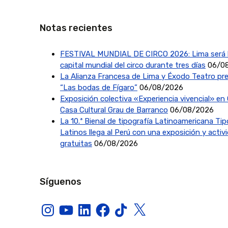
Notas recientes
FESTIVAL MUNDIAL DE CIRCO 2026: Lima será 
capital mundial del circo durante tres días
06/0
La Alianza Francesa de Lima y Éxodo Teatro pr
“Las bodas de Fígaro”
06/08/2026
Exposición colectiva «Experiencia vivencial» en 
Casa Cultural Grau de Barranco
06/08/2026
La 10.ª Bienal de tipografía Latinoamericana Ti
Latinos llega al Perú con una exposición y activ
gratuitas
06/08/2026
Síguenos
Instagram
YouTube
LinkedIn
Facebook
TikTok
X