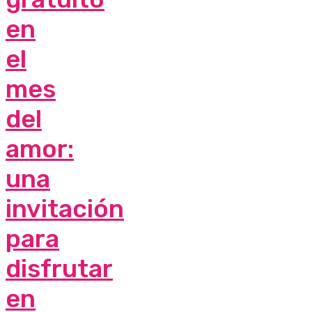
en
el
mes
del
amor:
una
invitación
para
disfrutar
en