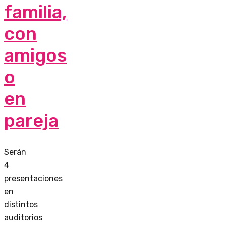
familia,
con
amigos
o
en
pareja
Serán
4
presentaciones
en
distintos
auditorios