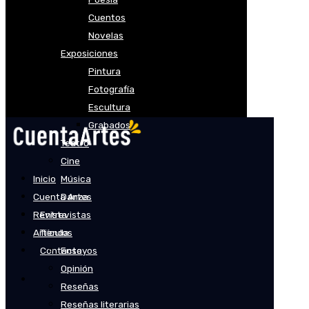
Cuentos
Novelas
Exposiciones
Pintura
Fotografía
Escultura
Grabados
Teatro
Cine
Inicio
Música
Cuenta Artes
Danza
Revista
Entrevistas
Artículos
Tienda
Contacto
Ensayos
Opinión
Reseñas
Reseñas literarias