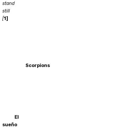
stand
still
[
1]
Scorpions
El
sueño