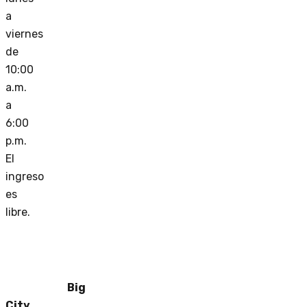
a
viernes
de
10:00
a.m.
a
6:00
p.m.
El
ingreso
es
libre.
Big
City