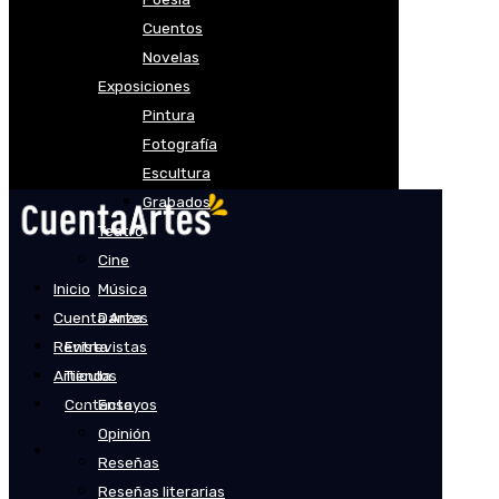
Cuentos
Novelas
Exposiciones
Pintura
Fotografía
Escultura
Grabados
Teatro
Cine
Inicio
Música
Cuenta Artes
Danza
Revista
Entrevistas
Artículos
Tienda
Contacto
Ensayos
Opinión
Reseñas
Reseñas literarias