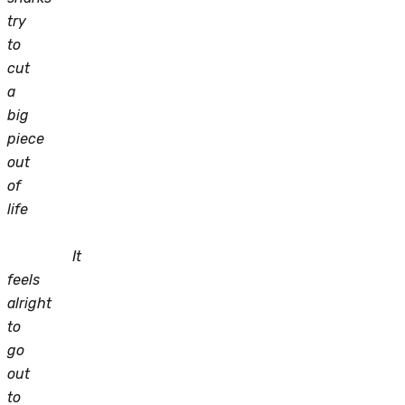
try
to
cut
a
big
piece
out
of
life
It
feels
alright
to
go
out
to