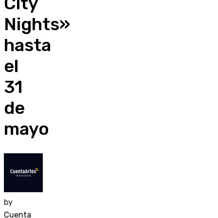
City
Nights»
hasta
el
31
de
mayo
by
Cuenta