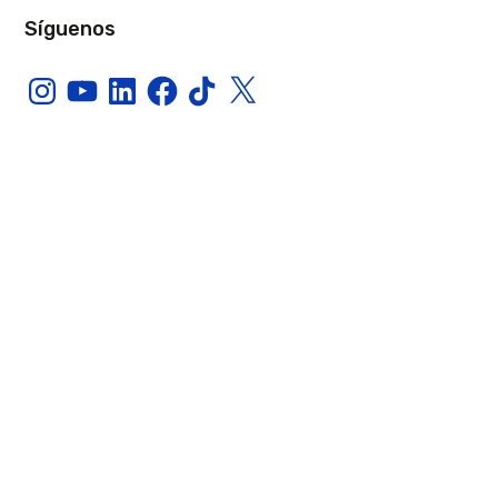
Síguenos
Instagram
YouTube
LinkedIn
Facebook
TikTok
X