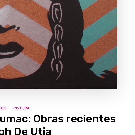
NES
PINTURA
umac: Obras recientes
ph De Utia