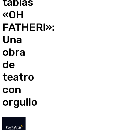
tablas
«OH
FATHER!»:
Una
obra
de
teatro
con
orgullo