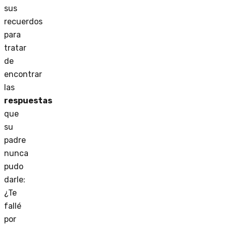
sus
recuerdos
para
tratar
de
encontrar
las
respuestas
que
su
padre
nunca
pudo
darle:
¿Te
fallé
por