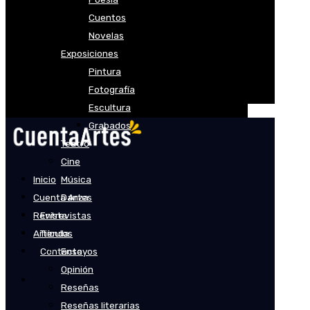
Cuentos
Novelas
Exposiciones
Pintura
Fotografía
Escultura
Grabados
Teatro
Cine
Inicio
Música
Cuenta Artes
Danza
Revista
Entrevistas
Artículos
Tienda
Contacto
Ensayos
Opinión
Reseñas
Reseñas literarias