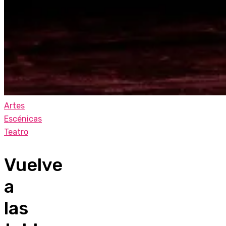
Artes
Escénicas
Teatro
Vuelve
a
las