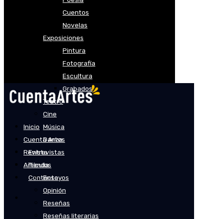
Cuentos
Novelas
Exposiciones
Pintura
Fotografía
Escultura
Grabados
Teatro
Cine
Inicio
Música
Cuenta Artes
Danza
Revista
Entrevistas
Artículos
Tienda
Contacto
Ensayos
Opinión
Reseñas
Reseñas literarias