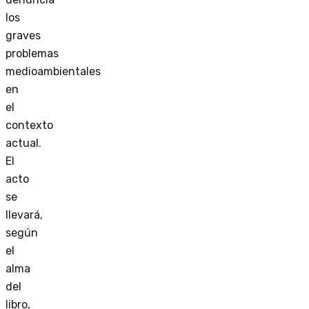
los
graves
problemas
medioambientales
en
el
contexto
actual.
El
acto
se
llevará,
según
el
alma
del
libro,