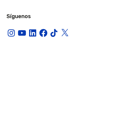
Síguenos
Instagram
YouTube
LinkedIn
Facebook
TikTok
X