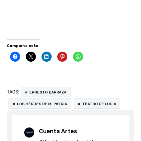
Difusión de entrevistas, reseñas literarias y eventos
culturales. Cada semestre lanzamos nuestra
revista
de arte
, con descarga gratuita.
Comparte esto:
TAGS:
ERNESTO BARRAZA
LOS HÉROES DE MI PATRIA
TEATRO DE LUCÍA
Cuenta Artes