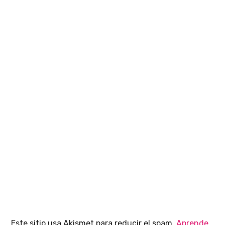
Este sitio usa Akismet para reducir el spam.
Aprende