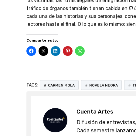
las víctimas, las rutas ilegales de emigración ha
tráfico de órganos también tienen cabida en
El 
cada una de las historias y sus personajes, con
lectores hasta el final. O lo que es lo mismo: s
Comparte esto:
TAGS:
CARMEN MOLA
NOVELA NEGRA
T
Cuenta Artes
Difusión de entrevistas,
Cada semestre lanzamos