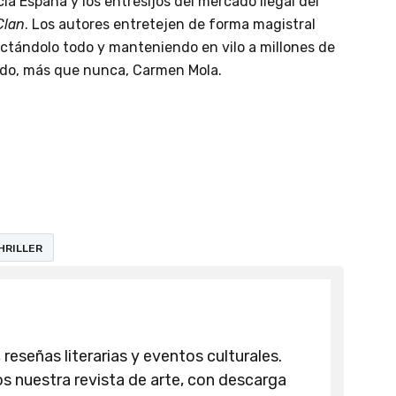
cia España y los entresijos del mercado ilegal del
Clan
. Los autores entretejen de forma magistral
ectándolo todo y manteniendo en vilo a millones de
iendo, más que nunca, Carmen Mola.
HRILLER
 reseñas literarias y eventos culturales.
 nuestra revista de arte, con descarga