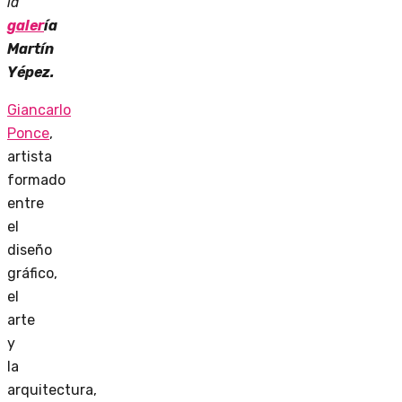
la
galer
í
a
Mart
í
n
Y
é
pez.
Giancarlo
Ponce
,
artista
formado
entre
el
diseño
gráfico,
el
arte
y
la
arquitectura,