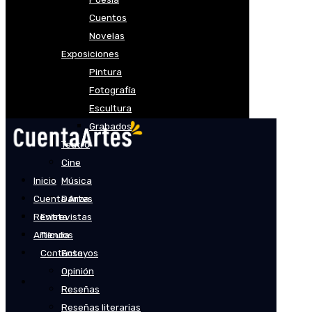
Cuentos
Novelas
Exposiciones
Pintura
Fotografía
Escultura
Grabados
Teatro
Cine
Inicio
Música
Cuenta Artes
Danza
Revista
Entrevistas
Artículos
Tienda
Contacto
Ensayos
Opinión
Reseñas
Reseñas literarias