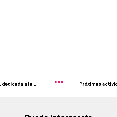
Docuserie “Una vida en palabras”, dedicada a la vida, obra y pensamiento de Mario Vargas Llosa