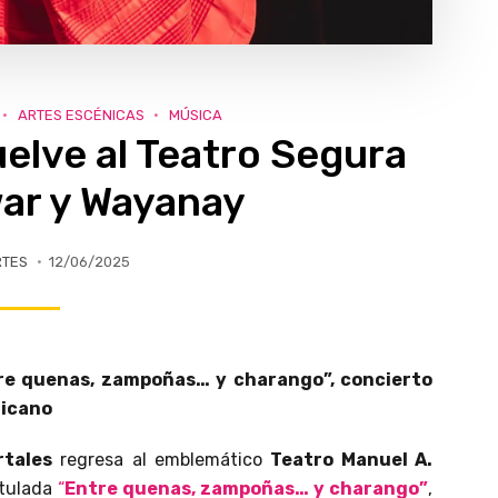
ARTES ESCÉNICAS
MÚSICA
elve al Teatro Segura
war y Wayanay
RTES
12/06/2025
ntre quenas, zampoñas… y charango”, concierto
ricano
tales
regresa al emblemático
Teatro Manuel A.
itulada
“
Entre quenas, zampoñas… y charango”
,