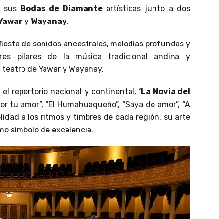
r sus
Bodas de Diamante
artísticas junto a dos
Yawar
y
Wayanay
.
fiesta de sonidos ancestrales, melodías profundas y
res pilares de la música tradicional andina y
l teatro de Yawar y Wayanay.
el repertorio nacional y continental,
‘La Novia del
or tu amor”, “El Humahuaqueño”, “Saya de amor”, “A
elidad a los ritmos y timbres de cada región, su arte
mo símbolo de excelencia.