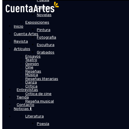
Cuentos
Novelas
Exposiciones
Inicio
Pintura
Cuenta Artes
Fotografía
Revista
Escultura
Artículos
Grabados
Ensayos
Teatro
Opinión
Cine
Reseñas
Música
Reseñas literarias
Danza
Crítica
Entrevistas
Crítica de cine
Tienda
Reseña musical
Contacto
Noticias ⬇️
Literatura
Poesía