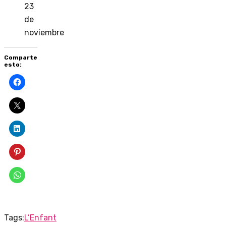
23
de
noviembre
Comparte
esto:
Tags:
L’Enfant