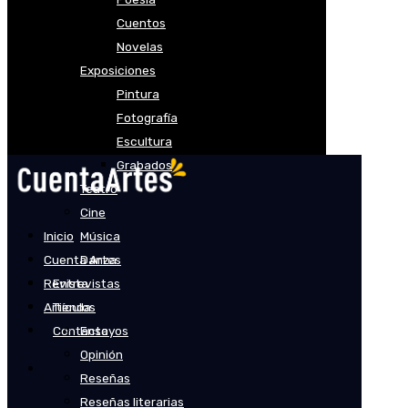
Cuentos
Novelas
Exposiciones
Pintura
Fotografía
Escultura
Grabados
Teatro
Cine
Inicio
Música
Cuenta Artes
Danza
Revista
Entrevistas
Artículos
Tienda
Contacto
Ensayos
Opinión
Reseñas
Reseñas literarias