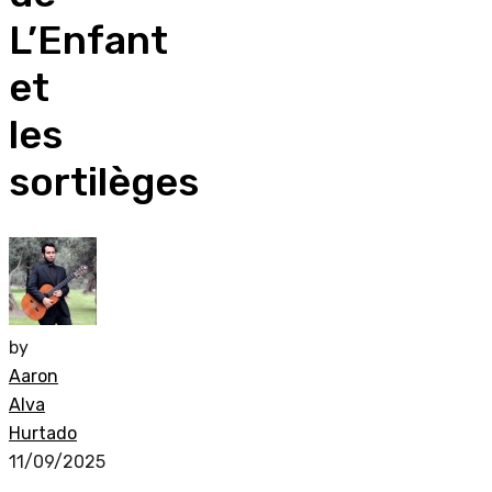
L’Enfant
et
les
sortilèges
by
Aaron
Alva
Hurtado
11/09/2025