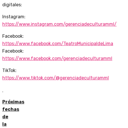
digitales:
Instagram:
https://www.instagram.com/gerenciadeculturamml/
Facebook:
https://www.facebook.com/TeatroMunicipaldeLima
Facebook:
https://www.facebook.com/gerenciadeculturamml
TikTok:
https://www.tiktok.com/@gerenciadeculturamml
Próximas
fechas
de
la