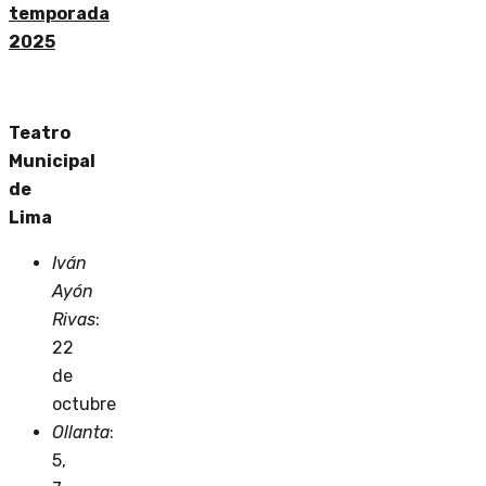
temporada
2025
Teatro
Municipal
de
Lima
Iván
Ayón
Rivas
:
22
de
octubre
Ollanta
:
5,