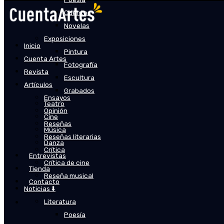
Cuentos
Novelas
Exposiciones
Inicio
Pintura
Cuenta Artes
Fotografía
Revista
Escultura
Artículos
Grabados
Ensayos
Teatro
Opinión
Cine
Reseñas
Música
Reseñas literarias
Danza
Crítica
Entrevistas
Crítica de cine
Tienda
Reseña musical
Contacto
Noticias ⬇️
Literatura
Poesía