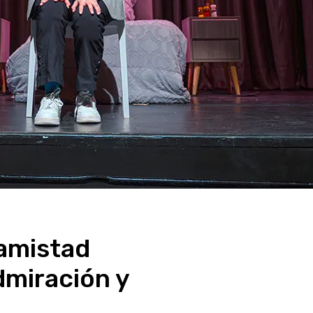
 amistad
dmiración y