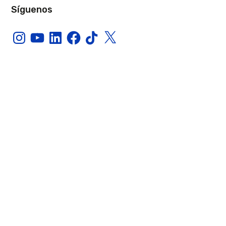
Síguenos
Instagram
YouTube
LinkedIn
Facebook
TikTok
X