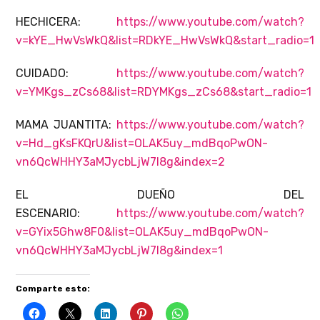
HECHICERA:
https://www.youtube.com/watch?
v=kYE_HwVsWkQ&list=RDkYE_HwVsWkQ&start_radio=1
CUIDADO:
https://www.youtube.com/watch?
v=YMKgs_zCs68&list=RDYMKgs_zCs68&start_radio=1
MAMA JUANTITA:
https://www.youtube.com/watch?
v=Hd_gKsFKQrU&list=OLAK5uy_mdBqoPwON-
vn6QcWHHY3aMJycbLjW7l8g&index=2
EL DUEÑO DEL
ESCENARIO:
https://www.youtube.com/watch?
v=GYix5Ghw8F0&list=OLAK5uy_mdBqoPwON-
vn6QcWHHY3aMJycbLjW7l8g&index=1
Comparte esto: