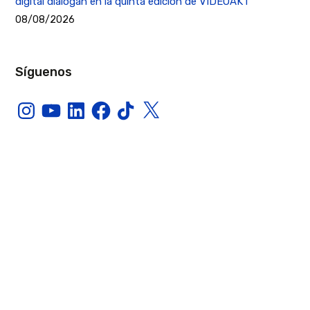
digital dialogan en la quinta edición de VIDEOAKT
08/08/2026
Síguenos
Instagram
YouTube
LinkedIn
Facebook
TikTok
X