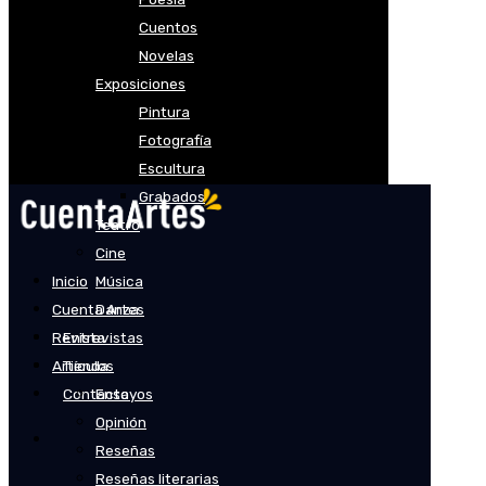
Cuentos
Novelas
Exposiciones
Pintura
Fotografía
Escultura
Grabados
Teatro
Cine
Inicio
Música
Cuenta Artes
Danza
Revista
Entrevistas
Artículos
Tienda
Contacto
Ensayos
Opinión
Reseñas
Reseñas literarias