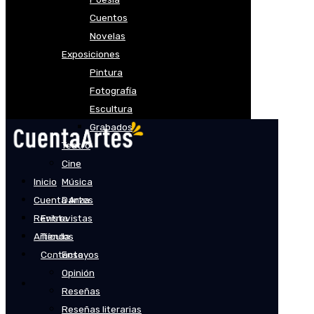
Cuentos
Novelas
Exposiciones
Pintura
Fotografía
Escultura
Grabados
Teatro
Cine
Inicio
Música
Cuenta Artes
Danza
Revista
Entrevistas
Artículos
Tienda
Contacto
Ensayos
Opinión
Reseñas
Reseñas literarias