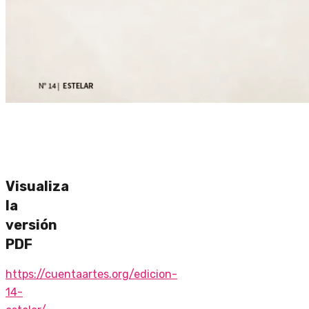
Visualiza
la
versión
PDF
https://cuentaartes.org/edicion-
14-