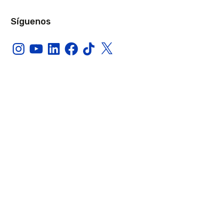
Síguenos
Instagram
YouTube
LinkedIn
Facebook
TikTok
X