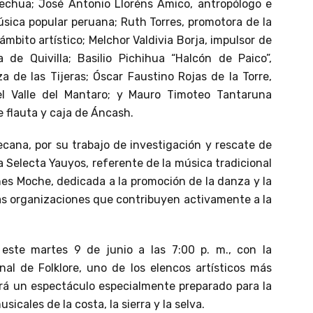
uechua; José Antonio Lloréns Amico, antropólogo e
úsica popular peruana; Ruth Torres, promotora de la
mbito artístico; Melchor Valdivia Borja, impulsor de
de Quivilla; Basilio Pichihua “Halcón de Paico”,
a de las Tijeras; Óscar Faustino Rojas de la Torre,
del Valle del Mantaro; y Mauro Timoteo Tantaruna
 flauta y caja de Áncash.
ana, por su trabajo de investigación y rescate de
a Selecta Yauyos, referente de la música tradicional
enes Moche, dedicada a la promoción de la danza y la
ras organizaciones que contribuyen activamente a la
 este martes 9 de junio a las 7:00 p. m., con la
al de Folklore, uno de los elencos artísticos más
ará un espectáculo especialmente preparado para la
cales de la costa, la sierra y la selva.