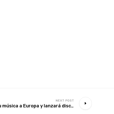
NEXT POST
Perujazz lleva su música a Europa y lanzará disco doble en la emblemática Casa de América de Madrid