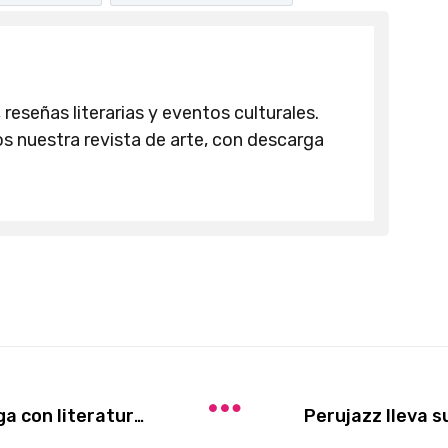
 reseñas literarias y eventos culturales.
 nuestra revista de arte, con descarga
El 13.° Festival Cultural Nikkei llega con literatura, cine, música y actividades para toda la familia