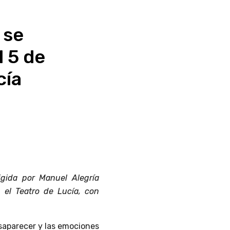
 se
l 5 de
cía
igida por Manuel Alegría
 el Teatro de Lucía, con
esaparecer y las emociones