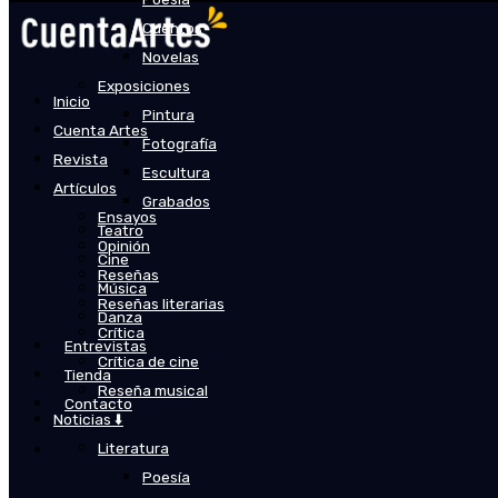
Cuentos
Novelas
Exposiciones
Inicio
Pintura
Cuenta Artes
Fotografía
Revista
Escultura
Artículos
Grabados
Ensayos
Teatro
Opinión
Cine
Reseñas
Música
Reseñas literarias
Danza
Crítica
Entrevistas
Crítica de cine
Tienda
Reseña musical
Contacto
Noticias ⬇️
Literatura
Poesía