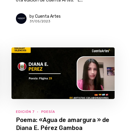
6ta edición de Cuenta Artes. E...
by
Cuenta Artes
31/05/2023
EDICIÓN 7
POESÍA
Poema: «Agua de amargura » de
Diana E. Pérez Gamboa