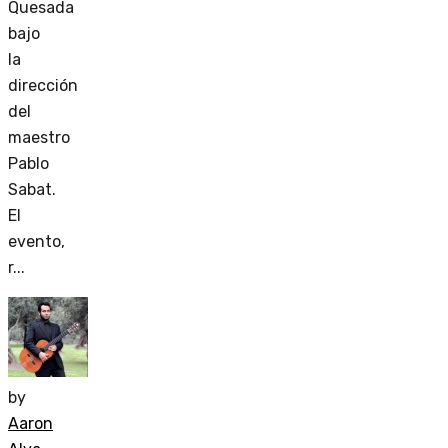
Quesada
bajo
la
dirección
del
maestro
Pablo
Sabat.
El
evento,
r...
by
Aaron