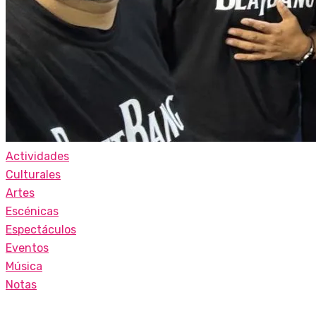
Actividades
Culturales
Artes
Escénicas
Espectáculos
Eventos
Música
Notas