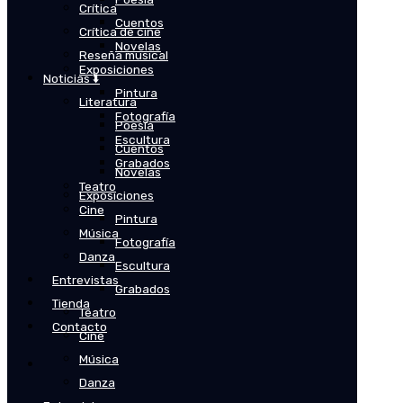
Crítica
Cuentos
Crítica de cine
Novelas
Reseña musical
Exposiciones
Noticias ⬇️
Pintura
Literatura
Fotografía
Poesía
Escultura
Cuentos
Grabados
Novelas
Teatro
Exposiciones
Cine
Pintura
Música
Fotografía
Danza
Escultura
Entrevistas
Grabados
Tienda
Teatro
Contacto
Cine
Música
Danza