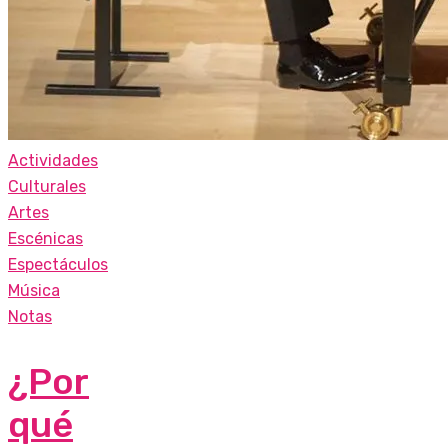
Actividades
Culturales
Artes
Escénicas
Espectáculos
Música
Notas
¿Por
qué