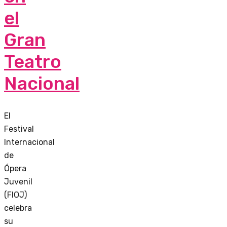
el
Gran
Teatro
Nacional
El
Festival
Internacional
de
Ópera
Juvenil
(FIOJ)
celebra
su