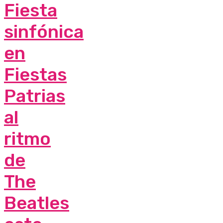
Fiesta
sinfónica
en
Fiestas
Patrias
al
ritmo
de
The
Beatles