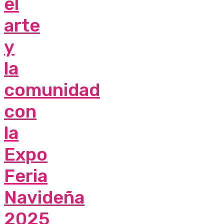
el
arte
y
la
comunidad
con
la
Expo
Feria
Navideña
2025