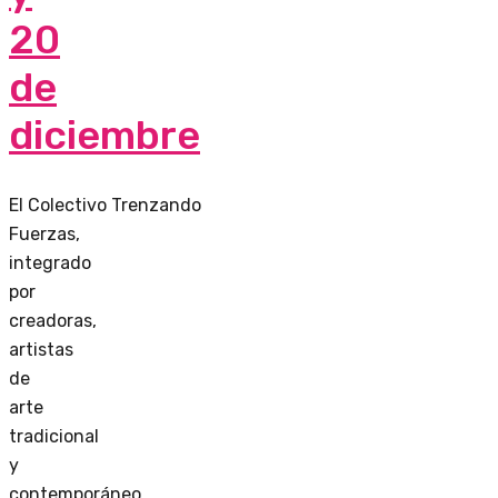
20
de
diciembre
El Colectivo Trenzando
Fuerzas,
integrado
por
creadoras,
artistas
de
arte
tradicional
y
contemporáneo,