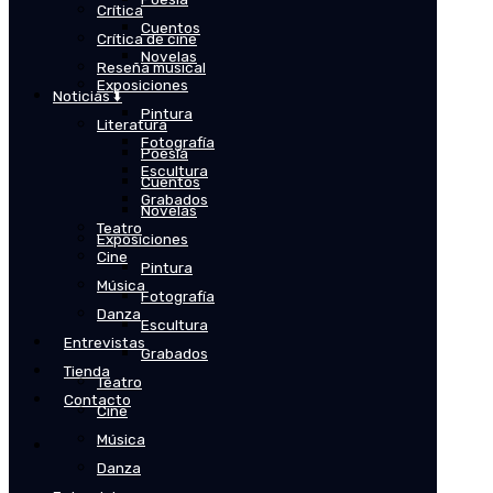
Crítica
Cuentos
Crítica de cine
Novelas
Reseña musical
Exposiciones
Noticias ⬇️
Pintura
Literatura
Fotografía
Poesía
Escultura
Cuentos
Grabados
Novelas
Teatro
Exposiciones
Cine
Pintura
Música
Fotografía
Danza
Escultura
Entrevistas
Grabados
Tienda
Teatro
Contacto
Cine
Música
Danza