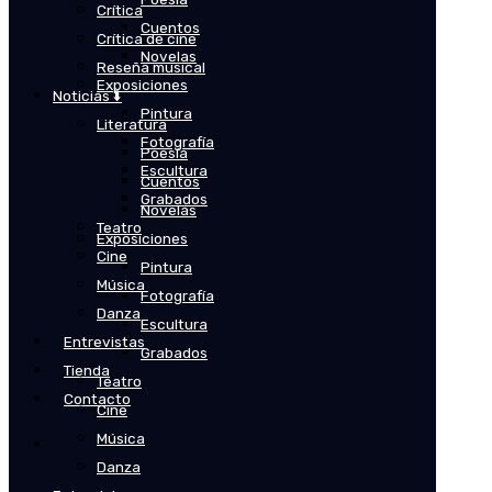
Crítica
Cuentos
Crítica de cine
Novelas
Reseña musical
Exposiciones
Noticias ⬇️
Pintura
Literatura
Fotografía
Poesía
Escultura
Cuentos
Grabados
Novelas
Teatro
Exposiciones
Cine
Pintura
Música
Fotografía
Danza
Escultura
Entrevistas
Grabados
Tienda
Teatro
Contacto
Cine
Música
Danza