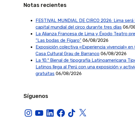
Notas recientes
FESTIVAL MUNDIAL DE CIRCO 2026: Lima será 
capital mundial del circo durante tres días
06/0
La Alianza Francesa de Lima y Éxodo Teatro pr
“Las bodas de Fígaro”
06/08/2026
Exposición colectiva «Experiencia vivencial» en 
Casa Cultural Grau de Barranco
06/08/2026
La 10.ª Bienal de tipografía Latinoamericana Ti
Latinos llega al Perú con una exposición y activ
gratuitas
06/08/2026
Síguenos
Instagram
YouTube
LinkedIn
Facebook
TikTok
X