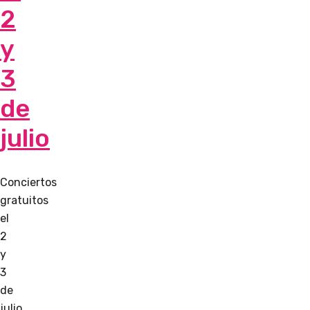
2
y
3
de
julio
Conciertos
gratuitos
el
2
y
3
de
julio,