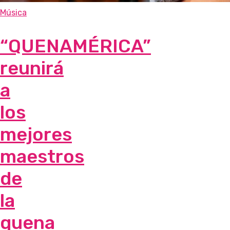
Música
“QUENAMÉRICA”
reunirá
a
los
mejores
maestros
de
la
quena