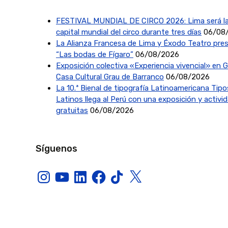
FESTIVAL MUNDIAL DE CIRCO 2026: Lima será l
capital mundial del circo durante tres días
06/08
La Alianza Francesa de Lima y Éxodo Teatro pre
“Las bodas de Fígaro”
06/08/2026
Exposición colectiva «Experiencia vivencial» en G
Casa Cultural Grau de Barranco
06/08/2026
La 10.ª Bienal de tipografía Latinoamericana Tipo
Latinos llega al Perú con una exposición y activi
gratuitas
06/08/2026
Síguenos
Instagram
YouTube
LinkedIn
Facebook
TikTok
X