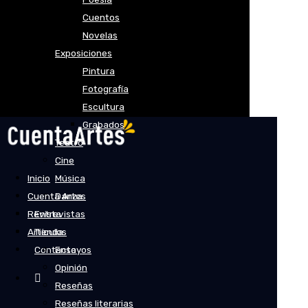
Cuentos
Novelas
Exposiciones
Pintura
Fotografía
Escultura
Grabados
Teatro
Cine
Inicio
Música
Cuenta Artes
Danza
Revista
Entrevistas
Artículos
Tienda
Contacto
Ensayos
Opinión
Reseñas
Reseñas literarias