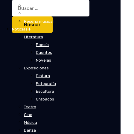
Buscar:
Crítica
Crítica de cine
Reseña musical
Noticias ⬇️
Literatura
Poesía
Cuentos
Novelas
Exposiciones
Pintura
Fotografía
Escultura
Grabados
Teatro
Cine
Música
Danza