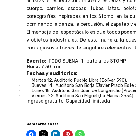
artistas, el espectáculo recreará escenas y cor
cuerpo, barriles, escobas, tubos, latas, pel
coreografías inspiradas en los Stomp, en la cu
dominando la danza, la percusión, el zapateo y e
El mensaje del espectáculo es que todos podemo
y objetos industriales. De esta manera, la pue
contagiosos a través de singulares elementos. ¡
Evento:
¡TODO SUENA! Tributo a los STOMP
Hora:
7:30 p.m.
Fechas y auditorios:
Martes 12: Auditorio Pueblo Libre (Bolívar 598).
·
Jueves 14:
Auditorio San Borja (Javier Prado Este 
·
Lunes 18: Auditorio San Juan de Lurigancho (Prócer
·
Viernes 22: Auditorio San Miguel (La Marina 2554).
·
Ingreso gratuito. Capacidad limitada
Comparte esto: