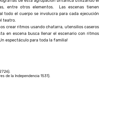
eografías de esta agrupación británica utilizando el
otas, entre otros elementos.
Las escenas tienen
al todo el cuerpo se involucra para cada ejecución
l teatro.
s crear ritmos usando chatarra, utensilios caseros
sta en escena busca llenar el escenario con ritmos
Un espectáculo para toda la familia!
2726).
es de la Independencia 1531).