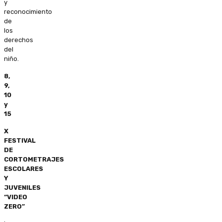
y
reconocimiento
de
los
derechos
del
niño.
8,
9,
10
y
15
X
FESTIVAL
DE
CORTOMETRAJES
ESCOLARES
Y
JUVENILES
“VIDEO
ZERO”