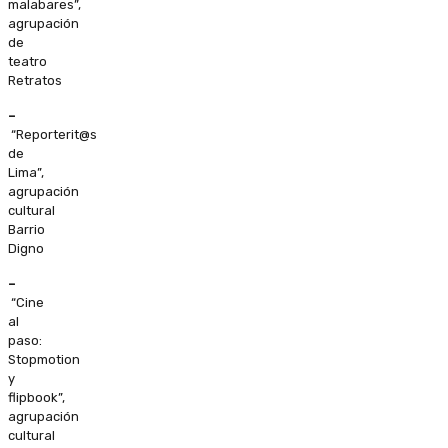
malabares”,
agrupación
de
teatro
Retratos
–
“Reporterit@s
de
Lima”,
agrupación
cultural
Barrio
Digno
–
“Cine
al
paso:
Stopmotion
y
flipbook”,
agrupación
cultural