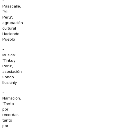
–
Pasacalle:
“Mi
Perú”,
agrupación
cultural
Haciendo
Pueblo
–
Música:
“Tinkuy
Perú”,
asociación
Sonqo
Kusichiy
–
Narración:
“Tanto
por
recordar,
tanto
por