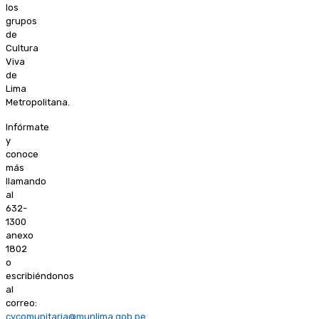
los
grupos
de
Cultura
Viva
de
Lima
Metropolitana.
Infórmate
y
conoce
más
llamando
al
632-
1300
anexo
1802
o
escribiéndonos
al
correo:
cvcomunitaria@munlima.gob.pe