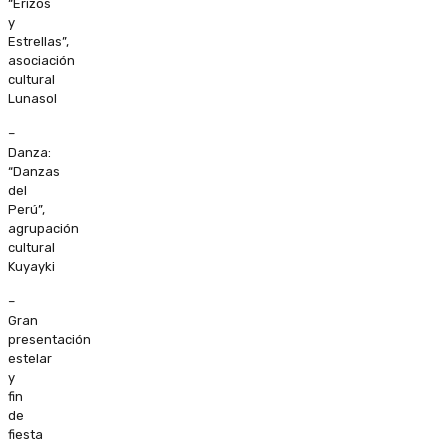
“Erizos
y
Estrellas”,
asociación
cultural
Lunasol
–
Danza:
“Danzas
del
Perú”,
agrupación
cultural
Kuyayki
–
Gran
presentación
estelar
y
fin
de
fiesta