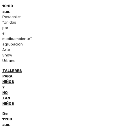
10:00
a.m.
Pasacalle:
“Unidos
por
el
medioambiente”,
agrupación
Arte
Show
Urbano
TALLERES
PARA
NIÑOS
Y
NO
TAN
NIÑOS
De
11:00
a.m.