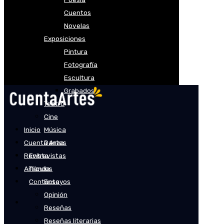
Cuentos
Novelas
Exposiciones
Pintura
Fotografía
Escultura
Grabados
Teatro
Cine
Inicio
Música
Cuenta Artes
Danza
Revista
Entrevistas
Artículos
Tienda
Contacto
Ensayos
Opinión
Reseñas
Reseñas literarias