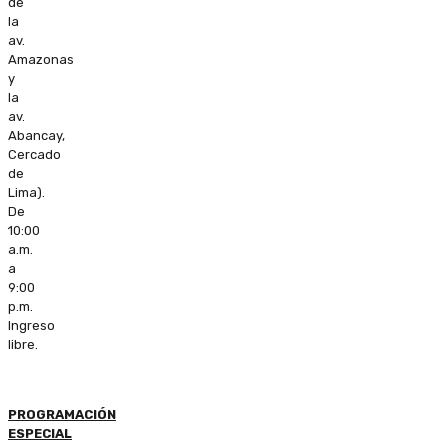
de
la
av.
Amazonas
y
la
av.
Abancay,
Cercado
de
Lima).
De
10:00
a.m.
a
9:00
p.m.
Ingreso
libre.
PROGRAMACIÓN
ESPECIAL