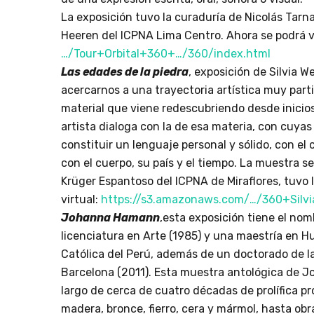
La exposición tuvo la curaduría de Nicolás Tarna
Heeren del ICPNA Lima Centro. Ahora se podrá v
…/Tour+Orbital+360+…/360/index.html
Las edades de la piedra
, exposición de Silvia W
acercarnos a una trayectoria artística muy parti
material que viene redescubriendo desde inicios 
artista dialoga con la de esa materia, con cuyas
constituir un lenguaje personal y sólido, con el 
con el cuerpo, su país y el tiempo. La muestra s
Krüger Espantoso del ICPNA de Miraflores, tuvo l
virtual:
https://s3.amazonaws.com/…/360+Silvi
Johanna Hamann
,esta exposición tiene el nom
licenciatura en Arte (1985) y una maestría en H
Católica del Perú, además de un doctorado de la
Barcelona (2011). Esta muestra antológica de 
largo de cerca de cuatro décadas de prolífica p
madera, bronce, fierro, cera y mármol, hasta ob