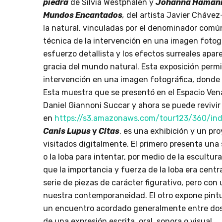
piedra
de Silvia Westphalen y
Johanna Haman
Mundos Encantados
,
del artista Javier Chávez-
la natural, vinculadas por el denominador común 
técnica de la intervención en una imagen fotog
esfuerzo detallista y los efectos surreales ap
gracia del mundo natural. Esta exposición permiti
intervención en una imagen fotográfica, donde
Esta muestra que se presentó en el Espacio Vena
Daniel Giannoni Succar y ahora se puede revivir
en
https://s3.amazonaws.com/tour123/360/ind
Canis Lupus
y
Citas
, es una exhibición y un pr
visitados digitalmente. El primero presenta una 
o la loba para intentar, por medio de la escult
que la importancia y fuerza de la loba era cent
serie de piezas de carácter figurativo, pero co
nuestra contemporaneidad. El otro expone pintu
un encuentro acordado generalmente entre dos 
de una expresión escrita, oral, sonora o visual.