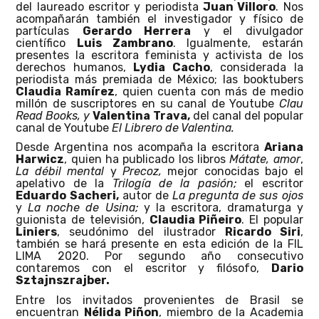
del laureado escritor y periodista
Juan Villoro
. Nos
acompañarán también el investigador y físico de
partículas
Gerardo Herrera
y el divulgador
científico
Luis Zambrano
. Igualmente, estarán
presentes la escritora feminista y activista de los
derechos humanos,
Lydia Cacho
, considerada la
periodista más premiada de México; las booktubers
Claudia Ramírez
, quien cuenta con más de medio
millón de suscriptores en su canal de Youtube
Clau
Read Books, y
Valentina Trava,
del canal del popular
canal de Youtube
El Librero de Valentina.
Desde Argentina nos acompaña la escritora
Ariana
Harwicz
, quien ha publicado los libros
Mátate, amor
,
La débil mental
y
Precoz,
mejor conocidas bajo el
apelativo de la
Trilogía de la pasión;
el escritor
Eduardo Sacheri,
autor de
La pregunta de sus ojos
y
La noche de Usina;
y la escritora, dramaturga y
guionista de televisión,
Claudia Piñeiro
. El popular
Liniers
, seudónimo del ilustrador
Ricardo Siri
,
también se hará presente en esta edición de la FIL
LIMA 2020. Por segundo año consecutivo
contaremos con el escritor y filósofo,
Dario
Sztajnszrajber.
Entre los invitados provenientes de Brasil se
encuentran
Nélida Piñon
, miembro de la Academia