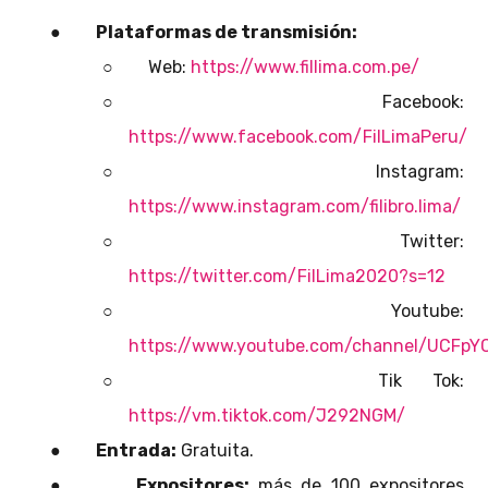
●
Plataformas de transmisión:
○
Web:
https://www.fillima.com.pe/
○
Facebook:
https://www.facebook.com/FilLimaPeru/
○
Instagram:
https://www.instagram.com/filibro.lima/
○
Twitter:
https://twitter.com/FilLima2020?s=12
○
Youtube:
https://www.youtube.com/channel/UCFpY
○
Tik Tok:
https://vm.tiktok.com/J292NGM/
●
Entrada:
Gratuita.
●
Expositores:
más de 100 expositores