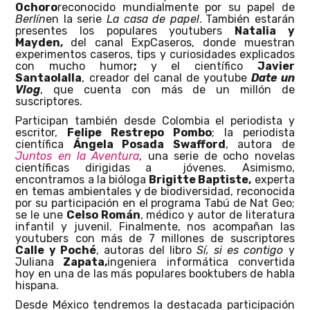
Ochoro
reconocido mundialmente por su papel de
Berlín
en la serie
La casa de papel
.
También estarán
presentes los populares youtubers
Natalia y
Mayden,
del canal ExpCaseros, donde muestran
experimentos caseros, tips y curiosidades explicados
con mucho humor
;
y el científico
Javier
Santaolalla
, creador del canal de youtube
Date un
Vlog
, que cuenta con más de un millón de
suscriptores.
Participan también desde Colombia el periodista y
escritor,
Felipe Restrepo Pombo
; la periodista
científica
Ángela Posada Swafford
, autora de
Juntos en la Aventura
, una serie de ocho novelas
científicas dirigidas a
jóvenes. Asimismo,
encontramos a la bióloga
Brigitte Baptiste,
experta
en temas ambientales y de biodiversidad, reconocida
por su participación en el programa Tabú de Nat Geo;
se le une
Celso Román
, médico y autor de literatura
infantil y juvenil. Finalmente, nos acompañan las
youtubers con más de 7 millones de suscriptores
Calle y Poché
, autoras del libro
Sí, si es contigo
y
Juliana
Zapata,
ingeniera informática convertida
hoy en una de las más populares booktubers de habla
hispana.
Desde México tendremos la destacada participación