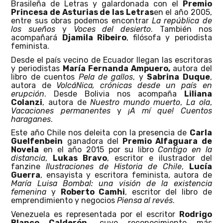
Brasileña de Letras y galardonada con el
Premio
Princesa de Asturias de las Letras
en el año 2005,
entre sus obras podemos encontrar
La república de
los sueños
y
Voces del desierto
. También nos
acompañará
Djamila Ribeiro
, filósofa y periodista
feminista.
Desde el país vecino de Ecuador llegan las escritoras
y periodistas
María Fernanda Ampuero,
autora del
libro de cuentos
Pela de gallos
, y
Sabrina Duque
,
autora de
VolcáNica, crónicas desde un país en
erupción
. Desde Bolivia nos acompaña
Liliana
Colanzi
, autora de
Nuestro mundo muerto
,
La ola
,
Vacaciones permanentes
y
¡A mí que! Cuentos
haraganes
.
Este año Chile nos deleita con la presencia de
Carla
Guelfenbein
ganadora del
Premio Alfaguara de
Novela
en el año 2015 por su libro
Contigo en la
distancia
,
Lukas Bravo
, escritor e ilustrador del
fanzine
Ilustraciones de Historia de Chile
,
Lucía
Guerra
, ensayista y escritora feminista, autora de
María Luisa Bombal: una visión de la existencia
femenina
y
Roberto Camhi
, escritor del libro de
emprendimiento y negocios
Piensa al revés
.
Venezuela es representada por el escritor
Rodrigo
Blanco Calderón
, cuyo reconocimiento más