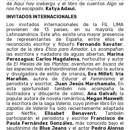
de
Aquí hay icebergs
y
el libro de cuentos
Algo se
nos ha escapado
,
Katya Adaui.
INVITADOS INTERNACIONALES
Los invitados internacionales de la FIL LIMA
provienen de 13 países, en su mayoría de
Latinoamérica. Este año, existe una mayor presencia
de representantes de España, entre ellos el
reconocido escritor y filósofo
Fernando Savater
,
autor de la obra
Ética para Amador
. Lo acompañan
las escritora y nadadora de aguas abiertas,
Marina
Perezagua; Carlos Magdalena,
horticultor y autor
de
El Mesías de las Plantas: aventuras en busca de
las especies más extraordinarias del mundo;
la autora
y divulgadora de estilo de crianza
, Eva Millet; Iria
Marañón
,
autora de
Educar el Feminismo
;
el
periodista y escritor,
Juan Jesús Marchamalo.
En
esta oportunidad también nos acompaña la
ilustradora y dibujante de cómic,
Ana Galvañ;
la
popular autora de novela romántica
, Megan Maxwell;
la escritora de la saga
Valeria
, cuyo primer libro E
n los
zapatos de Valeria
ha sido recientemente adaptada
por Netflix,
Elisabet Benavent.
También
participarán el periodista y escritor
Francisco de
Paula Fernández González,
más conocido bajo el
seudónimo de
Blue Jeans
y el actor
Pedro Alonso