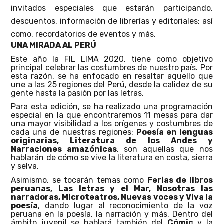
invitados especiales que estarán participando,
descuentos, información de librerías y editoriales; así
como, recordatorios de eventos y más.
UNA MIRADA AL PERÚ
Este año la FIL LIMA 2020, tiene como objetivo
principal celebrar las costumbres de nuestro país. Por
esta razón, se ha enfocado en resaltar aquello que
une a las 25 regiones del Perú, desde la calidez de su
gente hasta la pasión por las letras.
Para esta edición, se ha realizado una programación
especial en la que encontraremos 11 mesas para dar
una mayor visibilidad a los orígenes y costumbres de
cada una de nuestras regiones:
Poesía en lenguas
originarias, Literatura de los Andes y
Narraciones amazónicas
, son aquellas que nos
hablarán de cómo se vive la literatura en costa, sierra
y selva.
Asimismo, se tocarán temas como
Ferias de libros
peruanas, Las letras y el Mar, Nosotras las
narradoras, Microteatros, Nuevas voces y Viva la
poesía
, dando lugar al reconocimiento de la voz
peruana en la poesía, la narración y más. Dentro del
ámbito juvenil se hablará también del
Cómic
y la