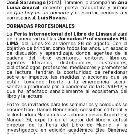
José Saramago
(2013). También lo acompañan
Ana
Luisa Amaral
, docente, poeta, traductora y autora
de
Qué hay en un nombre;
y el escritor, periodista y
corresponsal,
Luís Novais.
JORNADAS PROFESIONALES
La
Feria Internacional del Libro de Lima
realizará
de manera virtual las
Jornadas Profesionales FIL
LIMA
, del lunes 24 al viernes 28 de agosto. Con el
objetivo de brindar, como todos los años, un espacio
de discusión y aprendizaje, donde agentes de la
cadena del libro
: escritores, editores, libreros,
agentes literarios, distribuidores, ilustradores,
bibliotecólogos, profesores, mediadores y promotores
de lectura, tendrán la oportunidad de reflexionar
sobre el impacto, las medidas y acciones que se
están tomando frente a la emergencia socio-
sanitaria producida por la pandemia de la COVID-19, y
que ha afectado sensiblemente al ecosistema del
libro y la lectura.
Entre los invitados para los seminarios y coloquios se
encuentran: Daniel Benchimol, consultor editorial y
la ilustradora Mariana Ruiz Johnson desde Argentina;
Manuel Gil, experto en el sector del libro y actual
director de la Feria del Libro de Madrid, y la
investigadora en edición académica Elea Giménez