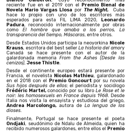
reciente fue en el 2019 con el
Premio Bienal de
Novela Mario Vargas Llosa
por
The Night.
Cuba
hace lo propio con uno de los escritores más
esperados para esta FIL LIMA 2020,
Leonardo
Padura
, reconocido internacionalmente por obras
como
El hombre que amaba a los perros, La
transparencia del tiempo, Máscaras
, entre otros.
Desde Estados Unidos participa la neoyorkina
Nicole
Krauss
, escritora del best seller
La historia del amor
y
Canadá se hace presente con el autor de la
galardonada memoria
From the Ashes (Desde las
cenizas)
,
Jesse Thistle
.
Desde el continente europeo estará presente por
Francia, el novelista
Nicolas Mathieu
, galardonado
en el 2018 con el
Premio Goncourt
por su novela
Sus hijos después de ellos
; el periodista y sociólogo
Frédéric Martel,
conocido por su libro
Le Rose et le
noir: les homosexuels en France depuis 1968
. Desde
Italia nos visita la ensayista y estudiosa del griego,
Andrea Marcolongo,
autora de
La lengua de los
dioses
.
Finalmente, Portugal se hace presente el poeta
Ondjaki
, seudónimo de Ndalu de Almeida, quien ha
recibido numerosos galardones, entre ellos el
Premio