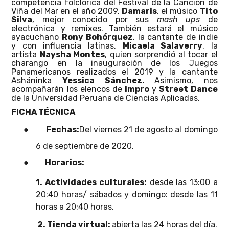
competencia folclórica del Festival de la Canción de
Viña del Mar en el año 2009,
Damaris
, el músico
Tito
Silva
, mejor conocido por sus
mash ups
de
electrónica y remixes. También estará el músico
ayacuchano
Rony Bohórquez
, la cantante de indie
y con influencia latinas,
Micaela Salaverry
, la
artista
Naysha Montes
, quien sorprendió al tocar el
charango en la inauguración de los Juegos
Panamericanos realizados el 2019 y la cantante
Asháninka
Yessica Sánchez.
Asimismo, nos
acompañarán los elencos de
Impro
y
Street Dance
de la Universidad Peruana de Ciencias Aplicadas.
FICHA TÉCNICA
●
Fechas:
Del viernes 21 de agosto al domingo
6 de septiembre de 2020.
●
Horarios:
1. Actividades culturales:
desde las 13:00 a
20:40 horas/ sábados y domingo: desde las 11
horas a 20:40 horas.
2. Tienda virtual:
abierta las 24 horas del día.