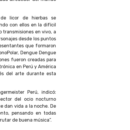
de licor de hierbas se
do con ellos en la difícil
o transmisiones en vivo, a
ersonajes desde los puntos
presentantes que formaron
 MonoPolar, Dengue Dengue
siones fueron creadas para
ctrónica en Perú y América
és del arte durante esta
germeister Perú, indicó:
ector del ocio nocturno
ue dan vida a la noche. De
ento, pensando en
todas
frutar de buena música”.