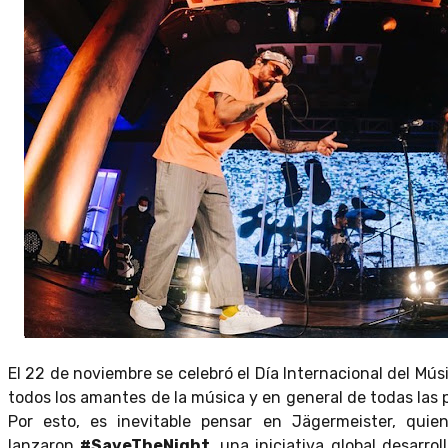
El 22 de noviembre se celebró el Día Internacional del Mú
todos los amantes de la música y en general de todas las 
Por esto, es inevitable pensar en Jägermeister, qui
lanzaron
#SaveTheNight
, una iniciativa global desarr