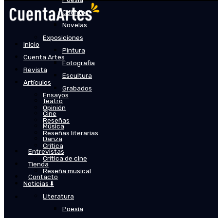
Cuentos
Novelas
Exposiciones
Inicio
Pintura
Cuenta Artes
Fotografía
Revista
Escultura
Artículos
Grabados
Ensayos
Teatro
Opinión
Cine
Reseñas
Música
Reseñas literarias
Danza
Crítica
Entrevistas
Crítica de cine
Tienda
Reseña musical
Contacto
Noticias ⬇️
Literatura
Poesía