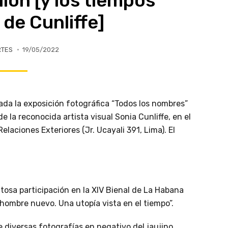
lón [y los tiempos
 de Cunliffe]
RTES
19/05/2022
urada la exposición fotográfica “Todos los nombres”
de la reconocida artista visual Sonia Cunliffe, en el
elaciones Exteriores (Jr. Ucayali 391, Lima). El
itosa participación en la XIV Bienal de La Habana
hombre nuevo. Una utopía vista en el tiempo”.
ne diversas fotografías en negativo del jaujino