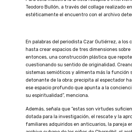
Teodoro Bullón, a través del collage realizado e
estéticamente el encuentro con el archivo dete
En palabras del periodista Czar Gutiérrez, a los
hasta crear espacios de tres dimensiones sobre u
entonces, una construcción plástica que repoten
cuestionando su sentido de originalidad. Crea
sistemas semióticos y alimenta más la función s
detonante de la obra: precipita al espectador h
ese espacio profundo que apunta a la concienci
su espiritualidad”, menciona.
Además, señala que “estas son virtudes suficie
dotada para la investigación, el rescate y la a
familiares adquiridos en anticuarios, la pareja e
archivo cubano de los niños de Chernóbil, el arc