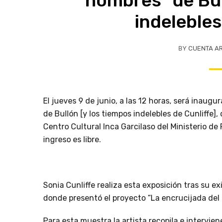
nombres” de Bul
indelebles
BY
CUENTA A
El jueves 9 de junio, a las 12 horas, será inaug
de Bullón [y los tiempos indelebles de Cunliffe], 
Centro Cultural Inca Garcilaso del Ministerio de R
ingreso es libre.
Sonia Cunliffe realiza esta exposición tras su ex
donde presentó el proyecto “La encrucijada del 
Para esta muestra la artista recopila e intervie