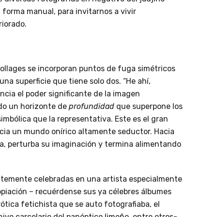
n forma manual, para invitarnos a vivir
riorado.
 collages se incorporan puntos de fuga simétricos
na superficie que tiene solo dos. “He ahí,
cia el poder significante de la imagen
ndo un horizonte de
profundidad
que superpone los
imbólica que la representativa. Este es el gran
acia un mundo onírico altamente seductor. Hacia
a, perturba su imaginación y termina alimentando
ntemente celebradas en una artista especialmente
propiación – recuérdense sus ya célebres álbumes
rótica fetichista que se auto fotografiaba, el
hivo carcelario del panóptico limeño, entre otros-.