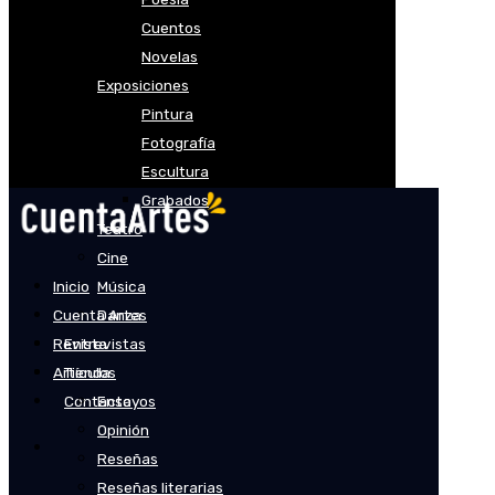
Cuentos
Novelas
Exposiciones
Pintura
Fotografía
Escultura
Grabados
Teatro
Cine
Inicio
Música
Cuenta Artes
Danza
Revista
Entrevistas
Artículos
Tienda
Contacto
Ensayos
Opinión
Reseñas
Reseñas literarias