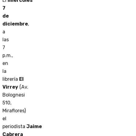
El
miércoles
7
de
diciembre
,
a
las
7
p.m.,
en
la
librería
El
Virrey
(Av.
Bolognesi
510,
Miraflores)
el
periodista
Jaime
Cabrera