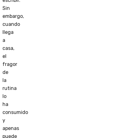
escribir.
Sin
embargo,
cuando
llega
a
casa,
el
fragor
de
la
rutina
lo
ha
consumido
y
apenas
puede