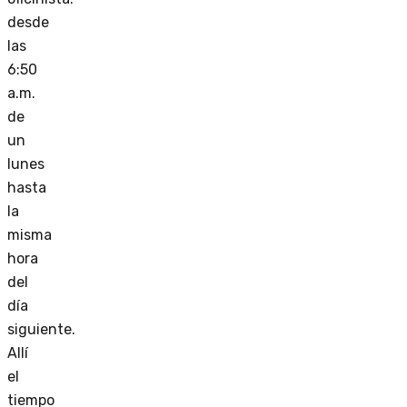
desde
las
6:50
a.m.
de
un
lunes
hasta
la
misma
hora
del
día
siguiente.
Allí
el
tiempo