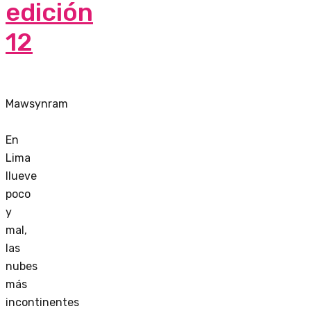
edición
12
Mawsynram
En
Lima
llueve
poco
y
mal,
las
nubes
más
incontinentes