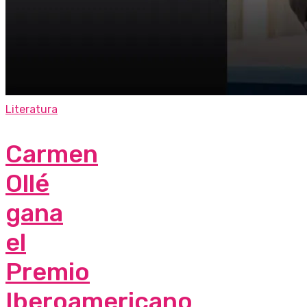
Literatura
Carmen
Ollé
gana
el
Premio
Iberoamericano