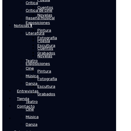
Crítica
Cuentos
Crítica de cine
Novelas
Reseña musical
Exposiciones
Noticias ⬇️
Pintura
Literatura
Fotografía
Poesía
Escultura
Cuentos
Grabados
Novelas
Teatro
Exposiciones
Cine
Pintura
Música
Fotografía
Danza
Escultura
Entrevistas
Grabados
Tienda
Teatro
Contacto
Cine
Música
Danza