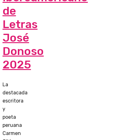
de
Letras
José
Donoso
2025
La
destacada
escritora
y
poeta
peruana
Carmen