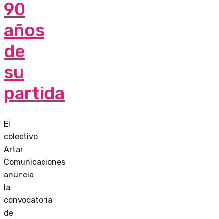
90
años
de
su
partida
El
colectivo
Artar
Comunicaciones
anuncia
la
convocatoria
de