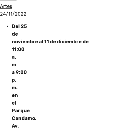
Artes
24/11/2022
Del
25
de
noviembre al 11 de diciembre de
11:00
a.
m
a 9:00
p.
m.
en
el
Parque
Candamo,
Av.