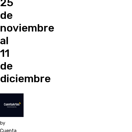
25
de
noviembre
al
11
de
diciembre
by
Cuenta