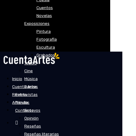
Cuentos
Novelas
Exposiciones
Pintura
Fotografía
Escultura
Grabados
Teatro
Cine
Inicio
Música
Cuenta Artes
Danza
Revista
Entrevistas
Artículos
Tienda
Contacto
Ensayos
Opinión
Reseñas
Reseñas literarias