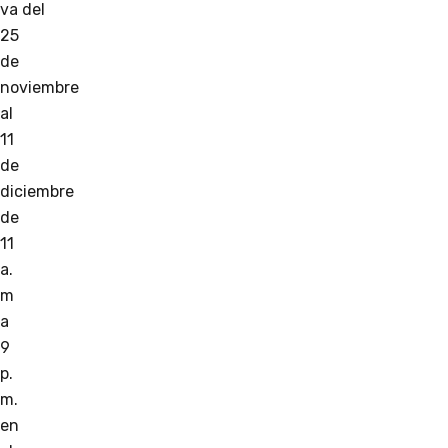
va del
25
de
noviembre
al
11
de
diciembre
de
11
a.
m
a
9
p.
m.
en