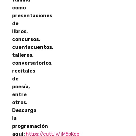
como
presentaciones
de
libros,
concursos,
cuentacuentos,
talleres,
conversatorios,
recitales
de
poesía,
entre
otros.
Descarga
la
programación
aquí:
https://cutt.ly/jM5pKcp