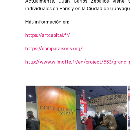
Actualmente, Juan Carlos Zeballos viene 
individuales en París y en la Ciudad de Guayaqui
Más información en:
https://artcapital.fr/
https://comparaisons.org/
http://www.wilmotte.fr/en/project/533/grand-