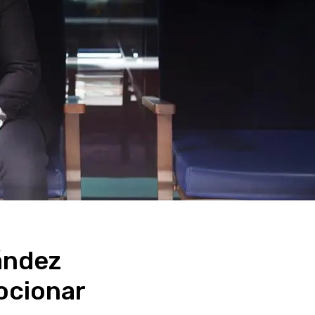
ández
ocionar