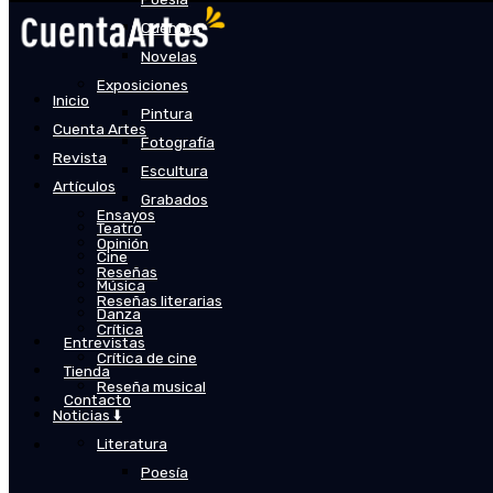
Cuentos
Novelas
Exposiciones
Inicio
Pintura
Cuenta Artes
Fotografía
Revista
Escultura
Artículos
Grabados
Ensayos
Teatro
Opinión
Cine
Reseñas
Música
Reseñas literarias
Danza
Crítica
Entrevistas
Crítica de cine
Tienda
Reseña musical
Contacto
Noticias ⬇️
Literatura
Poesía