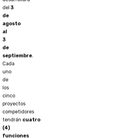
del
3
de
agosto
al
3
de
septiembre
.
Cada
uno
de
los
cinco
proyectos
competidores
tendrán
cuatro
(4)
funciones