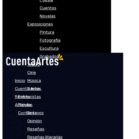
Cuentos
Novelas
Exposiciones
Pintura
Fotografía
Escultura
Grabados
Teatro
Cine
Inicio
Música
Cuenta Artes
Danza
Revista
Entrevistas
Artículos
Tienda
Contacto
Ensayos
Opinión
Reseñas
Reseñas literarias