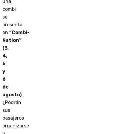
una
combi
se
presenta
en
“Combi-
Nation”
(3,
4,
5
y
6
de
agosto)
,
¿Podrán
sus
pasajeros
organizarse
y