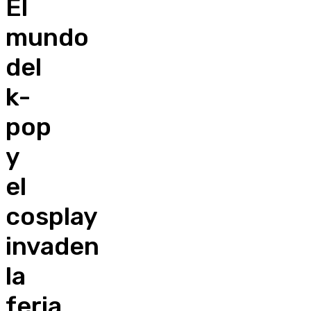
El
mundo
del
k-
pop
y
el
cosplay
invaden
la
feria