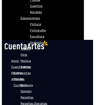
Cuentos
Novelas
Exposiciones
Pintura
Fotografía
Escultura
Grabados
Teatro
Cine
Inicio
Música
Cuenta Artes
Danza
Revista
Entrevistas
Artículos
Tienda
Contacto
Ensayos
Opinión
Reseñas
Reseñas literarias