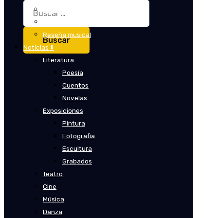
Buscar:
Crítica
Crítica de cine
Reseña musical
Noticias ⬇️
Literatura
Poesía
Cuentos
Novelas
Exposiciones
Pintura
Fotografía
Escultura
Grabados
Teatro
Cine
Música
Danza