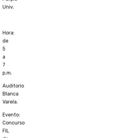
Univ.
Hora:
de
5
a
7
p.m.
Auditorio
Blanca
Varela.
Evento:
Concurso
FIL