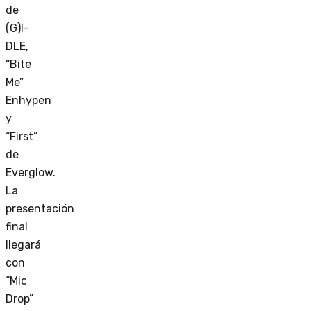
de
(G)I-
DLE,
“Bite
Me”
Enhypen
y
“First”
de
Everglow.
La
presentación
final
llegará
con
“Mic
Drop”