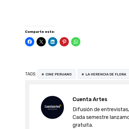
revista cultural Perú, revistas de arte peruanas
cultural Perú, medio cultural
Comparte esto:
TAGS:
CINE PERUANO
LA HERENCIA DE FLORA
Cuenta Artes
Difusión de entrevistas,
Cada semestre lanzamos
gratuita.