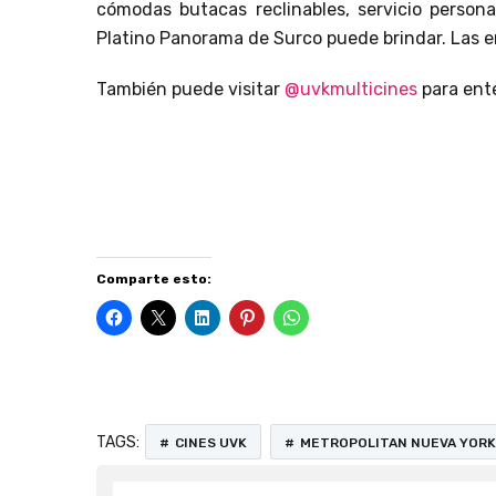
cómodas butacas reclinables, servicio person
Platino Panorama de Surco puede brindar. Las 
También puede visitar
@uvkmulticines
para ente
Difusión de entrevistas, reseñas literarias y e
revista de arte, con descarga gratuita.
Comparte esto:
TAGS:
CINES UVK
METROPOLITAN NUEVA YORK