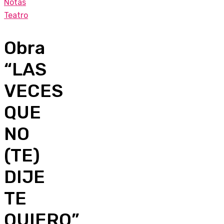
Notas
Teatro
Obra
“LAS
VECES
QUE
NO
(TE)
DIJE
TE
QUIERO”