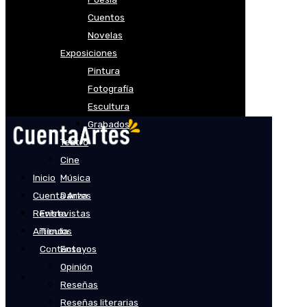
Cuentos
Novelas
Exposiciones
Pintura
Fotografía
Escultura
Grabados
Teatro
Cine
Inicio
Música
Cuenta Artes
Danza
Revista
Entrevistas
Artículos
Tienda
Contacto
Ensayos
Opinión
Reseñas
Reseñas literarias