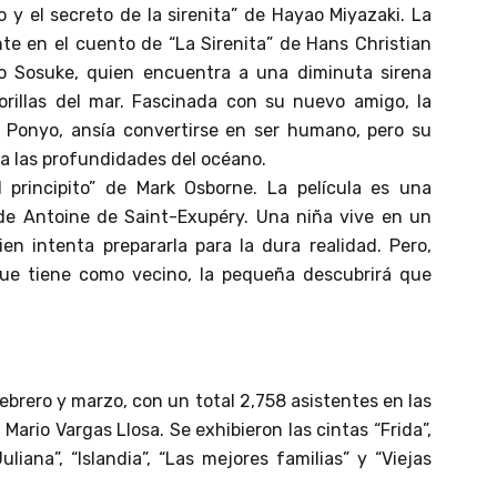
o y el secreto de la sirenita” de Hayao Miyazaki. La
nte en el cuento de “La Sirenita” de Hans Christian
ño Sosuke, quien encuentra a una diminuta sirena
rillas del mar. Fascinada con su nuevo amigo, la
r Ponyo, ansía convertirse en ser humano, pero su
l a las profundidades del océano.
l principito” de Mark Osborne. La película es una
de Antoine de Saint-Exupéry. Una niña vive en un
n intenta prepararla para la dura realidad. Pero,
que tiene como vecino, la pequeña descubrirá que
febrero y marzo, con un total 2,758 asistentes en las
Mario Vargas Llosa. Se exhibieron las cintas “Frida”,
uliana”, “Islandia”, “Las mejores familias” y “Viejas