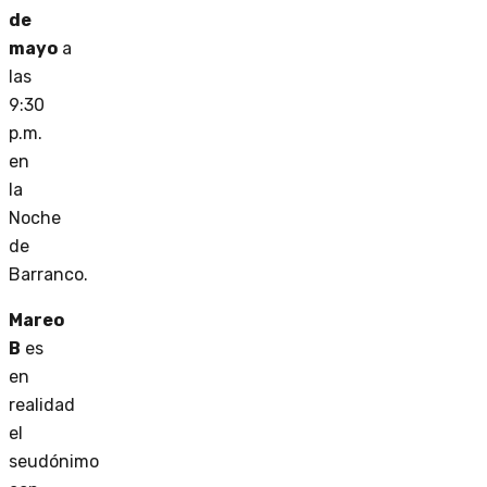
de
mayo
a
las
9:30
p.m.
en
la
Noche
de
Barranco.
Mareo
B
es
en
realidad
el
seudónimo