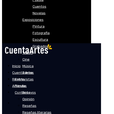
Cuentos
Novelas
Exposiciones
Pintura
Fotografía
Escultura
Grabados
Teatro
Cine
Inicio
Música
Cuenta Artes
Danza
Revista
Entrevistas
Artículos
Tienda
Contacto
Ensayos
Opinión
Reseñas
Reseñas literarias