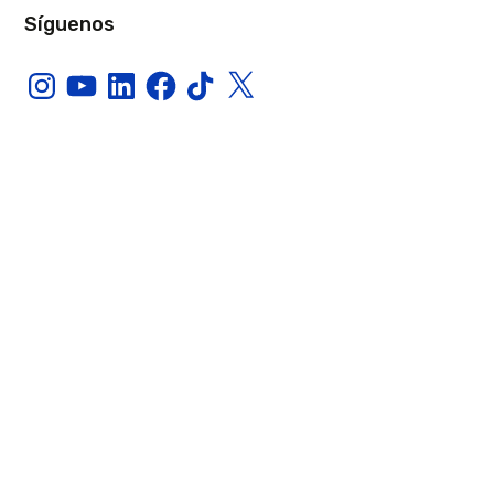
Síguenos
Instagram
YouTube
LinkedIn
Facebook
TikTok
X