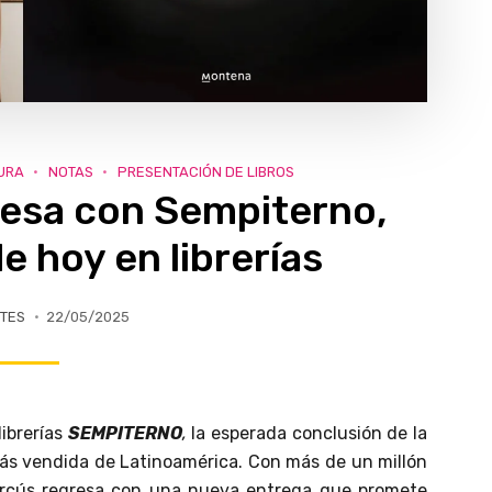
URA
NOTAS
PRESENTACIÓN DE LIBROS
esa con Sempiterno,
e hoy en librerías
TES
22/05/2025
librerías
SEMPITERNO
,
la esperada conclusión de la
más vendida de Latinoamérica. Con más de un millón
arcús regresa con una nueva entrega que promete